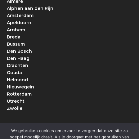
Almere
Alphen aan den Rijn
Amsterdam
Apeldoorn
Arnhem
Breda
Bussum
Den Bosch
Den Haag
Drachten
Gouda
Helmond
Nieuwegein
Rotterdam
Utrecht
Zwolle
We gebruiken cookies om ervoor te zorgen dat onze site zo
soepel mogelijk draait. Als je doorgaat met het gebruiken van
Ontworpen door
| Mogelijk gemaakt
Elegant Themes